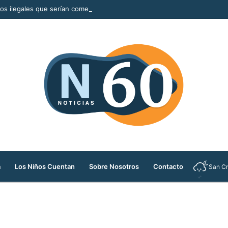
llos ilegales que serían comercializados durante la Feria de las Flores
a
Los Niños Cuentan
Sobre Nosotros
Contacto
San Cr