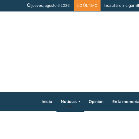
Incautaron cigarri
jueves, agosto 6 2026
LO ÚLTIMO
Inicio
Noticias
Opinión
En la memori