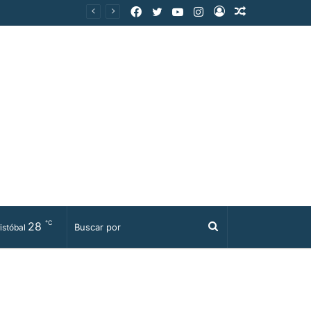
Facebook
Twitter
YouTube
Instagram
Acceso
Publicación
al
azar
℃
28
Buscar
istóbal
por