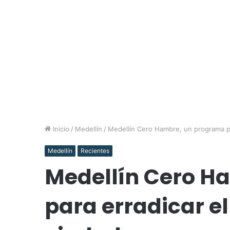
Inicio
/
Medellín
/
Medellín Cero Hambre, un programa pa
Medellín
Recientes
Medellín Cero H
para erradicar e