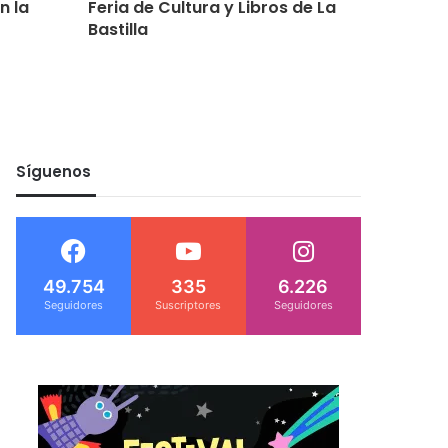
n la
Feria de Cultura y Libros de La
fechas 
Bastilla
dobles 
Feria d
Síguenos
49.754
335
6.226
Seguidores
Suscriptores
Seguidores