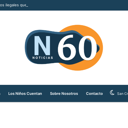
llos ilegales que serían comercializados durante la Feria de las Flores
a
Los Niños Cuentan
Sobre Nosotros
Contacto
San Cr