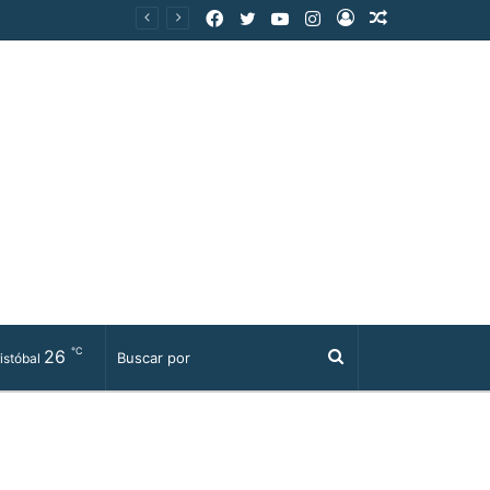
Facebook
Twitter
YouTube
Instagram
Acceso
Publicación
al
azar
℃
26
Buscar
istóbal
por