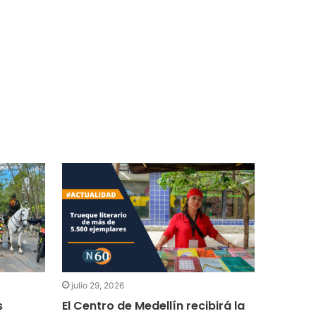
julio 29, 2026
julio 24
s
El Centro de Medellín recibirá la
Estos s