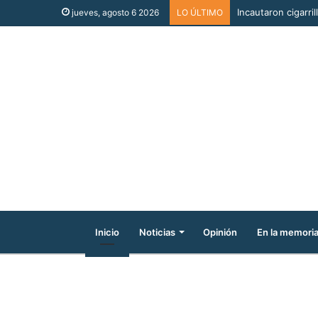
Incautaron cigarri
jueves, agosto 6 2026
LO ÚLTIMO
Inicio
Noticias
Opinión
En la memori