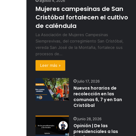
agosto 4, 2026
Mujeres campesinas de San
Cristóbal fortalecen el cultivo
de caléndula
La Asociación de Mujeres Campesinas
Siemprevivas, del corregimiento San Cristóbal,
vereda San José de la Montaña, fortalece sus
procesos de…
Leer más »
julio 17, 2026
Nuevos horarios de
recolección en las
comunas 6, 7 y en San
Cristóbal
junio 28, 2026
Opinión | De las
presidenciales a las