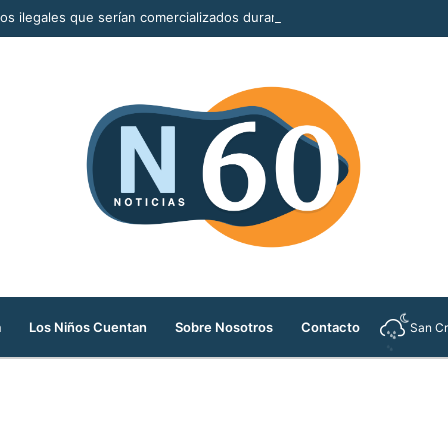
llos ilegales que serían comercializados durante la Feria de las Flores
a
Los Niños Cuentan
Sobre Nosotros
Contacto
San Cr