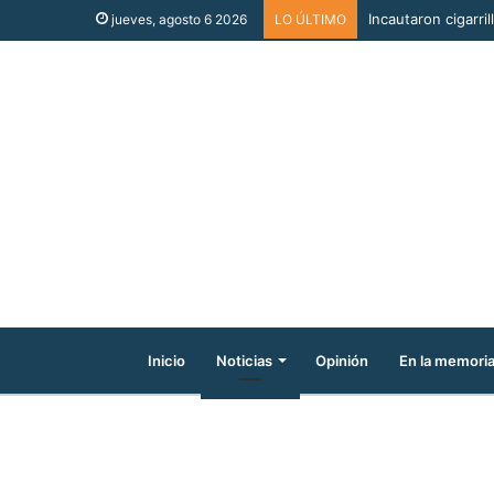
Incautaron cigarri
jueves, agosto 6 2026
LO ÚLTIMO
Inicio
Noticias
Opinión
En la memori