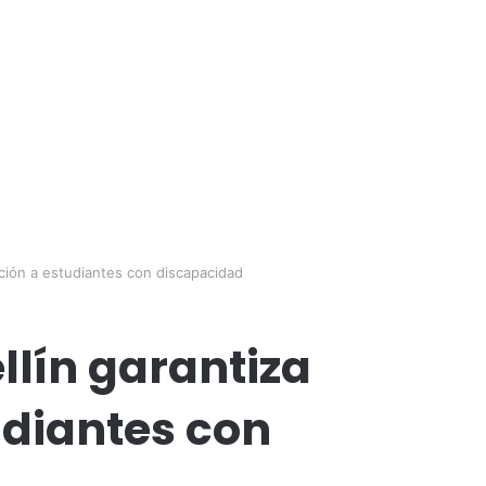
ación a estudiantes con discapacidad
llín garantiza
udiantes con