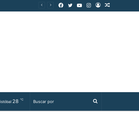
Facebook
Twitter
YouTube
Instagram
Acceso
Publicación
al
azar
℃
28
Buscar
istóbal
por