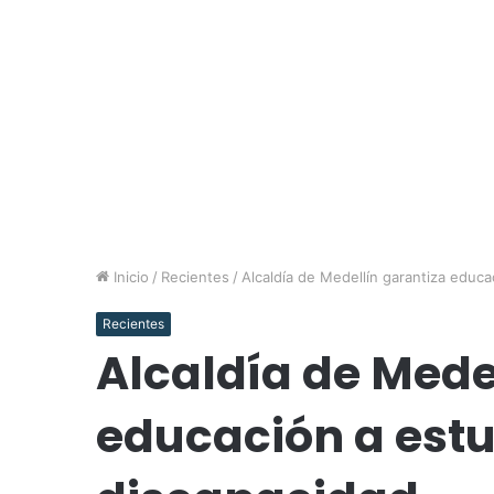
Inicio
/
Recientes
/
Alcaldía de Medellín garantiza educ
Recientes
Alcaldía de Mede
educación a est