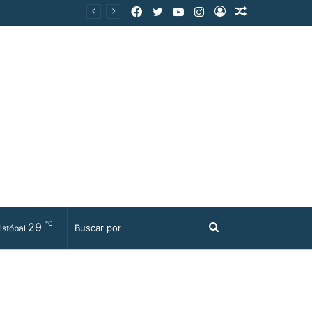
Facebook
Twitter
YouTube
Instagram
Acceso
Publicación
al
azar
℃
29
Buscar
istóbal
por