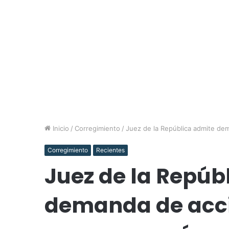
Inicio
/
Corregimiento
/
Juez de la República admite dem
Corregimiento
Recientes
Juez de la Repúb
demanda de acci