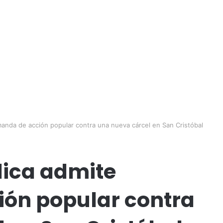
anda de acción popular contra una nueva cárcel en San Cristóbal
lica admite
ón popular contra