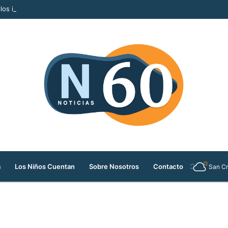
llos ilegales que serían comercializados durante la Feria de las Flores
a
Los Niños Cuentan
Sobre Nosotros
Contacto
San Cr