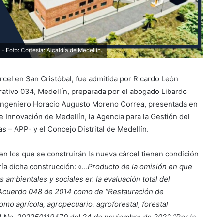
- Foto: Cortesía: Alcaldía de Medellín.
cel en San Cristóbal, fue admitida por Ricardo León
rativo 034, Medellín, preparada por el abogado Libardo
el Ingeniero Horacio Augusto Moreno Correa, presentada en
 e Innovación de Medellín, la Agencia para la Gestión del
as – APP- y el Concejo Distrital de Medellín.
en los que se construirán la nueva cárcel tienen condición
ría dicha construcción: «…
Producto de la omisión en que
os ambientales y sociales en la evaluación total del
 Acuerdo 048 de 2014 como de “Restauración de
omo agrícola, agropecuario, agroforestal, forestal
tal No. 202250119479 del 24 de noviembre de 2022 “Por la