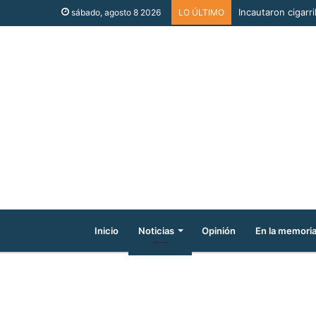
Incautaron cigarri
sábado, agosto 8 2026
LO ÚLTIMO
Inicio
Noticias
Opinión
En la memori