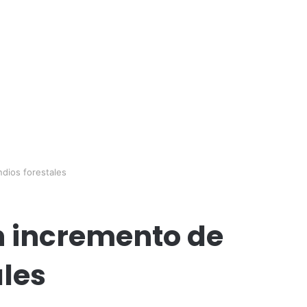
ndios forestales
an incremento de
ales