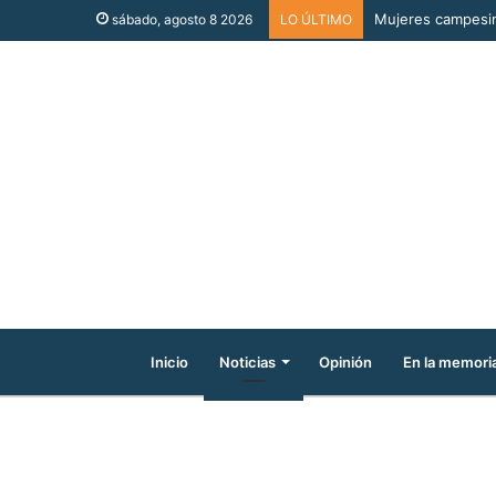
Mujeres campesina
sábado, agosto 8 2026
LO ÚLTIMO
Inicio
Noticias
Opinión
En la memori