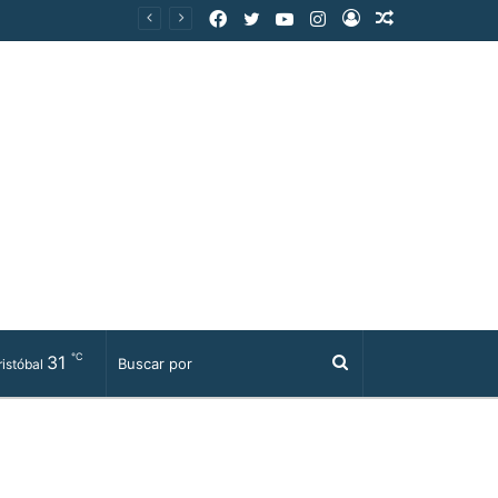
Facebook
Twitter
YouTube
Instagram
Acceso
Publicación
al
azar
℃
31
Buscar
istóbal
por