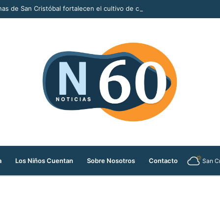
s de San Cristóbal fortalecen el cultivo de caléndula
a
Los Niños Cuentan
Sobre Nosotros
Contacto
San Cr