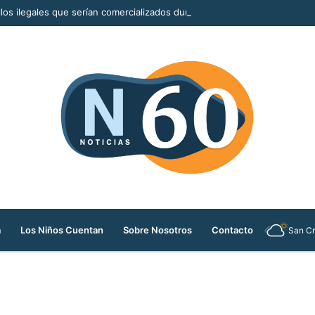
llos ilegales que serían comercializados durante la Feria de las Flores
a
Los Niños Cuentan
Sobre Nosotros
Contacto
San Cr