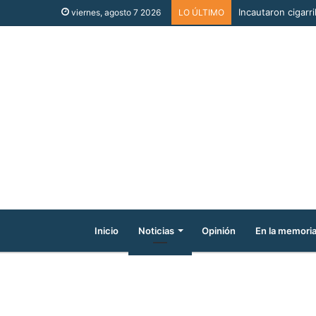
Incautaron cigarri
viernes, agosto 7 2026
LO ÚLTIMO
Inicio
Noticias
Opinión
En la memori