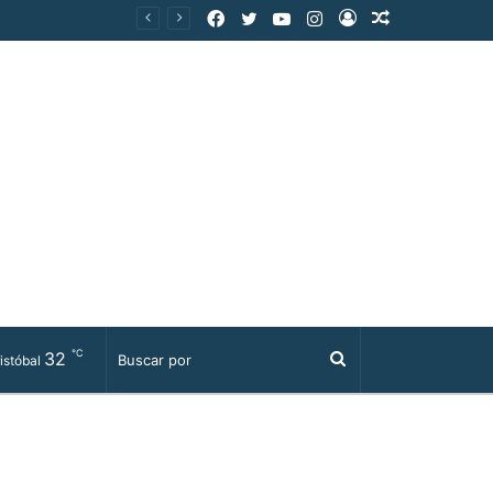
Facebook
Twitter
YouTube
Instagram
Acceso
Publicación
al
azar
℃
32
Buscar
istóbal
por