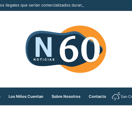
llos ilegales que serían comercializados durante la Feria de las Flores
a
Los Niños Cuentan
Sobre Nosotros
Contacto
San Cr