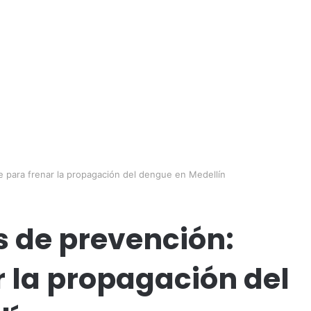
e para frenar la propagación del dengue en Medellín
 de prevención:
r la propagación del