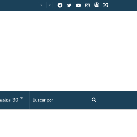
Facebook
Twitter
YouTube
Instagram
Acceso
Publicación
al
azar
℃
30
Buscar
istóbal
por