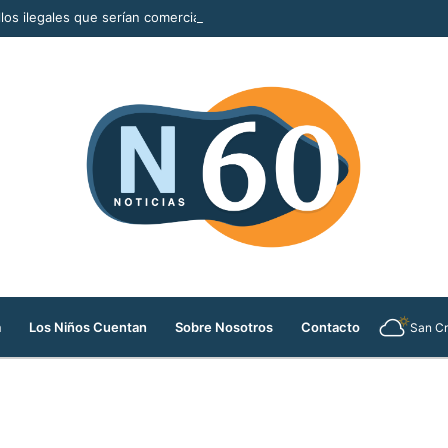
llos ilegales que serían comercializados durante la Feria de las Flores
a
Los Niños Cuentan
Sobre Nosotros
Contacto
San Cr