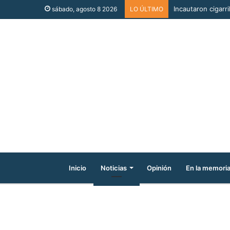
Incautaron cigarri
sábado, agosto 8 2026
LO ÚLTIMO
Inicio
Noticias
Opinión
En la memori