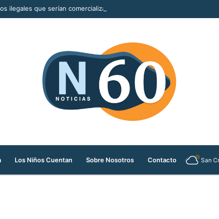
llos ilegales que serían comercializados durante la Feria de las Flores
a
Los Niños Cuentan
Sobre Nosotros
Contacto
San Cr