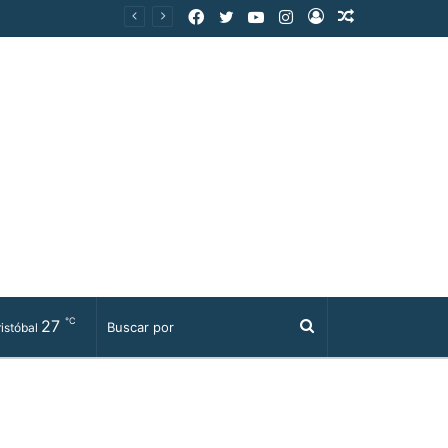
Facebook
Twitter
YouTube
Instagram
Acceso
Publicación
al
azar
℃
27
Buscar
istóbal
por