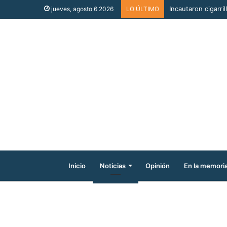
Incautaron cigarri
jueves, agosto 6 2026
LO ÚLTIMO
Inicio
Noticias
Opinión
En la memori