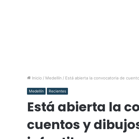
Inicio
/
Medellín
/
Está abierta la convocatoria de cuento
Medellín
Recientes
Está abierta la 
cuentos y dibujo