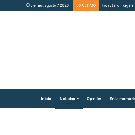
Incautaron cigarri
viernes, agosto 7 2026
LO ÚLTIMO
Inicio
Noticias
Opinión
En la memori