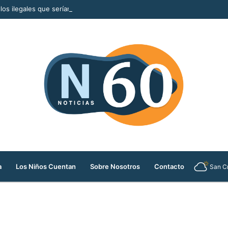
llos ilegales que serían comercializados durante la Feria de las Flores
a
Los Niños Cuentan
Sobre Nosotros
Contacto
San Cr