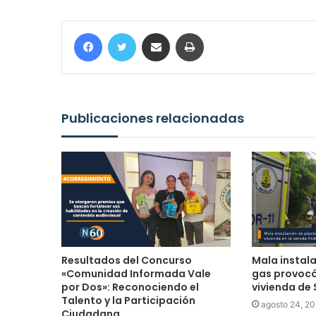
Facebook
Twitter
Compartir por correo electrónico
Imprimir
Publicaciones relacionadas
Resultados del Concurso
Mala instal
«Comunidad Informada Vale
gas provocó
por Dos»: Reconociendo el
vivienda de 
Talento y la Participación
agosto 24, 2
Ciudadana