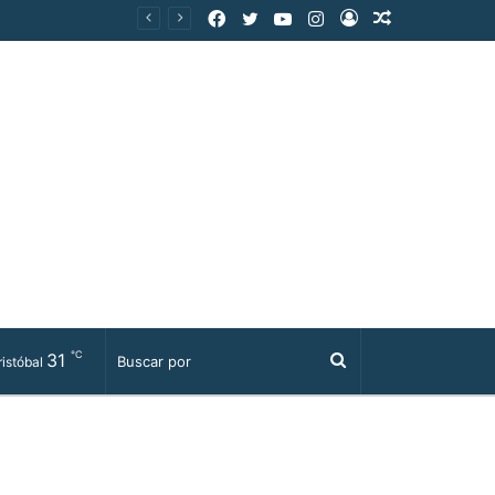
Facebook
Twitter
YouTube
Instagram
Acceso
Publicación
al
azar
℃
31
Buscar
istóbal
por