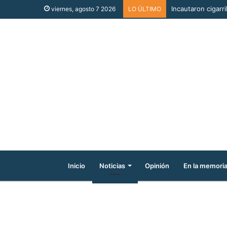
Incautaron cigarri
viernes, agosto 7 2026
LO ÚLTIMO
Inicio
Noticias
Opinión
En la memori