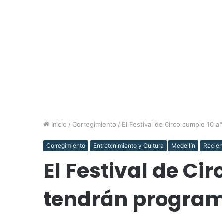
Inicio
/
Corregimiento
/
El Festival de Circo cumple 10 
Corregimiento
Entretenimiento y Cultura
Medellín
Recien
El Festival de Ci
tendrán program