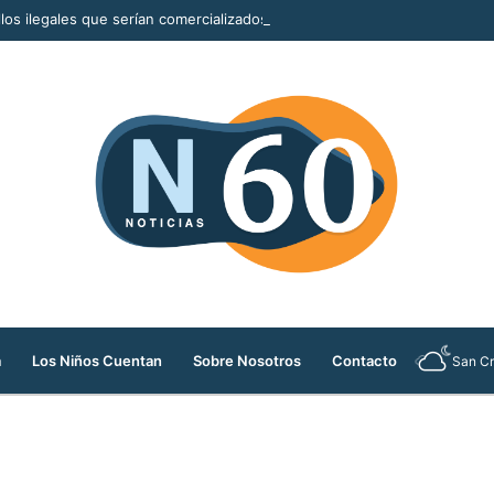
llos ilegales que serían comercializados durante la Feria de las Flores
a
Los Niños Cuentan
Sobre Nosotros
Contacto
San Cr