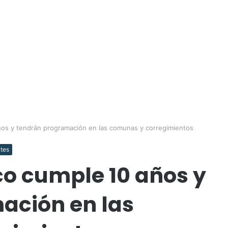
años y tendrán programación en las comunas y corregimientos
tes
rco cumple 10 años y
ación en las