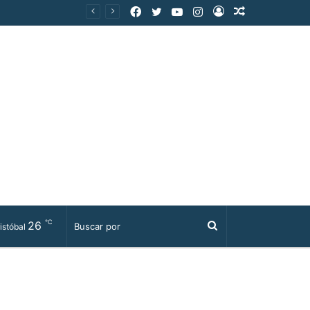
Facebook
Twitter
YouTube
Instagram
Acceso
Publicación
al
azar
℃
26
Buscar
istóbal
por