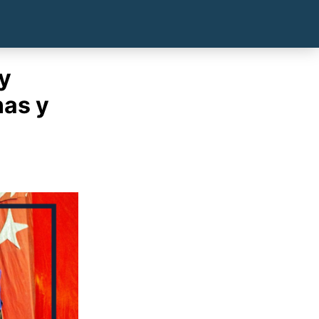
 y
nas y