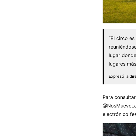
“El circo e
reuniéndose
lugar donde
lugares más
Expresó la dir
Para consultar
@NosMueveLaCu
electrónico f