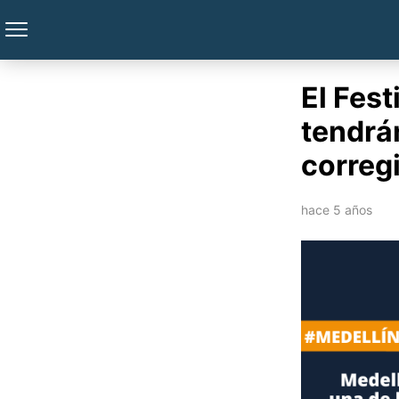
El Fest
tendrá
correg
hace 5 años