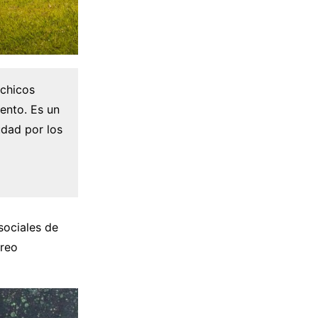
 chicos
iento. Es un
udad por los
sociales de
rreo