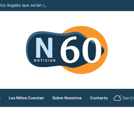
llos ilegales que serían comercializados durante la Feria de las Flores
a
Los Niños Cuentan
Sobre Nosotros
Contacto
San Cr