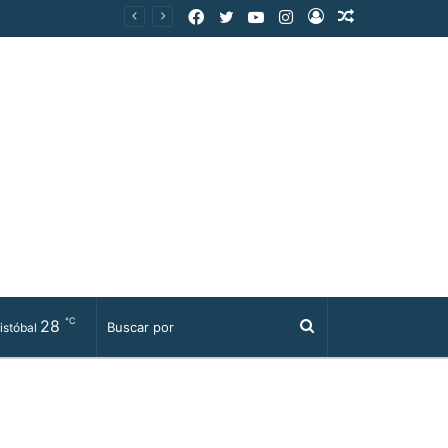
Facebook
Twitter
YouTube
Instagram
Acceso
Publicación
al
azar
℃
28
Buscar
istóbal
por