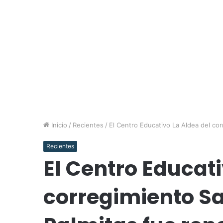
Inicio
/
Recientes
/
El Centro Educativo La Aldea del co
Recientes
El Centro Educati
corregimiento S