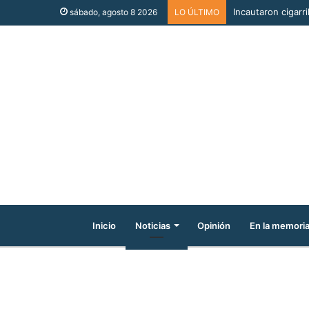
Incautaron cigarri
sábado, agosto 8 2026
LO ÚLTIMO
Inicio
Noticias
Opinión
En la memori