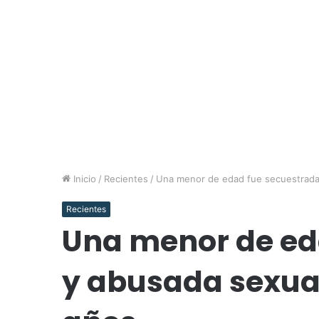
Inicio
/
Recientes
/
Una menor de edad fue secuestrada
Recientes
Una menor de ed
y abusada sexua