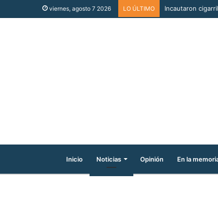
Incautaron cigarri
viernes, agosto 7 2026
LO ÚLTIMO
Inicio
Noticias
Opinión
En la memori