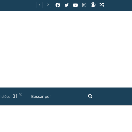
Facebook
Twitter
YouTube
Instagram
Acceso
Publicación
al
azar
℃
31
Buscar
istóbal
por