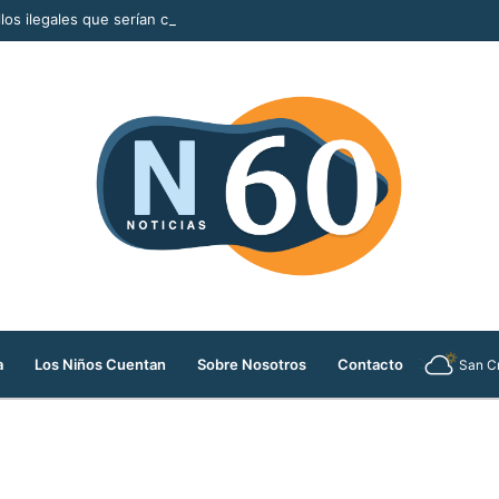
llos ilegales que serían comercializados durante la Feria de las Flores
a
Los Niños Cuentan
Sobre Nosotros
Contacto
San Cr