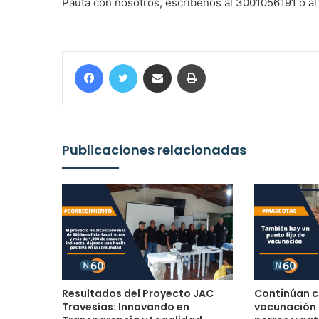
Pauta con nosotros, escríbenos al 3001056191 o a
Facebook
Twitter
Compartir por correo electrónico
Imprimir
Publicaciones relacionadas
Resultados del Proyecto JAC
Continúan c
Travesías: Innovando en
vacunación 