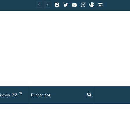
Facebook
Twitter
YouTube
Instagram
Acceso
Publicación
al
azar
℃
32
Buscar
istóbal
por