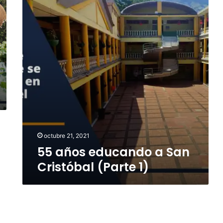
o
s
e
d
u
c
a
n
d
o
a
S
a
octubre 21, 2021
n
55 años educando a San
C
Cristóbal (Parte 1)
r
i
s
t
ó
b