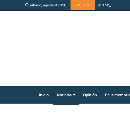
Avanza la renovac
sábado, agosto 8 2026
LO ÚLTIMO
Inicio
Noticias
Opinión
En la memori