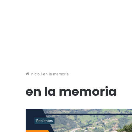
Inicio
/
en la memoria
en la memoria
L
a
Recientes
c
o