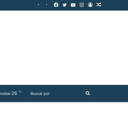
Facebook
Twitter
YouTube
Instagram
Acceso
Publicación
al
azar
℃
26
Buscar
istóbal
por