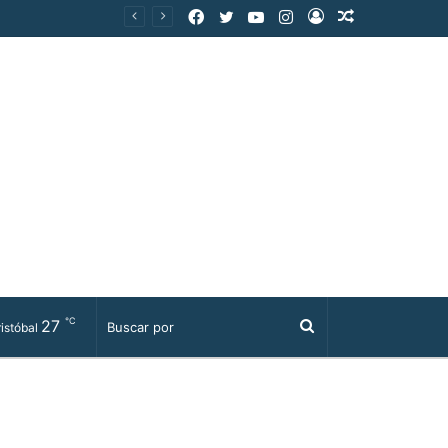
Facebook
Twitter
YouTube
Instagram
Acceso
Publicación
al
azar
℃
27
Buscar
istóbal
por