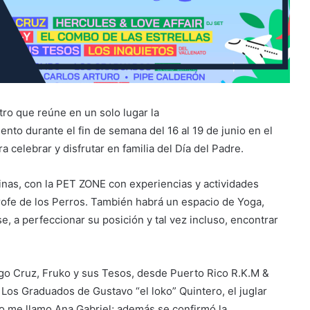
ro que reúne en un solo lugar la
nto durante el fin de semana del 16 al 19 de junio en el
 celebrar y disfrutar en familia del Día del Padre.
inas, con la PET ZONE con experiencias y actividades
rofe de los Perros. También habrá un espacio de Yoga,
e, a perfeccionar su posición y tal vez incluso, encontrar
ago Cruz, Fruko y sus Tesos, desde Puerto Rico R.K.M &
; Los Graduados de Gustavo “el loko” Quintero, el juglar
n; Yo me llamo Ana Gabriel; además se confirmó la