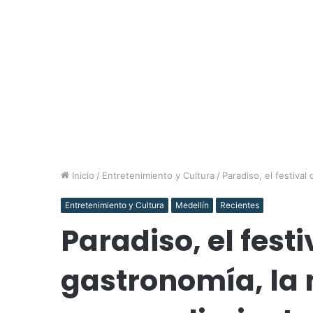
Inicio
/
Entretenimiento y Cultura
/
Paradiso, el festiva
Entretenimiento y Cultura
Medellín
Recientes
Paradiso, el fest
gastronomía, la 