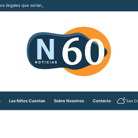
llos ilegales que serían comercializados durante la Feria de las Flores
a
Los Niños Cuentan
Sobre Nosotros
Contacto
San Cr