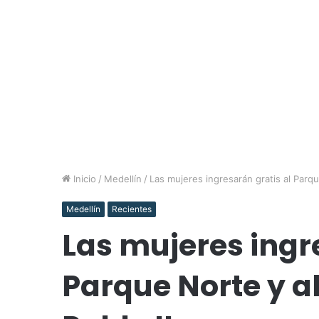
Inicio
/
Medellín
/
Las mujeres ingresarán gratis al Parq
Medellín
Recientes
Las mujeres ingr
Parque Norte y a