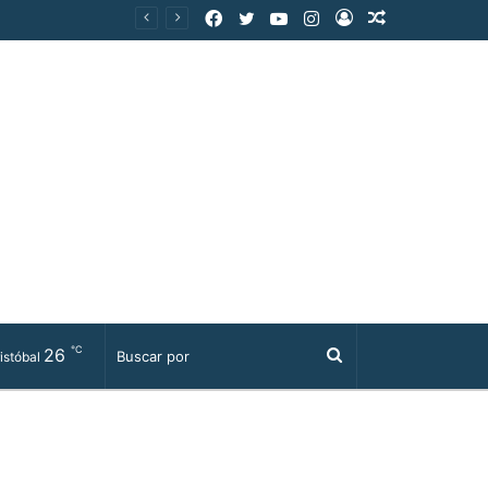
Facebook
Twitter
YouTube
Instagram
Acceso
Publicación
al
azar
℃
26
Buscar
istóbal
por