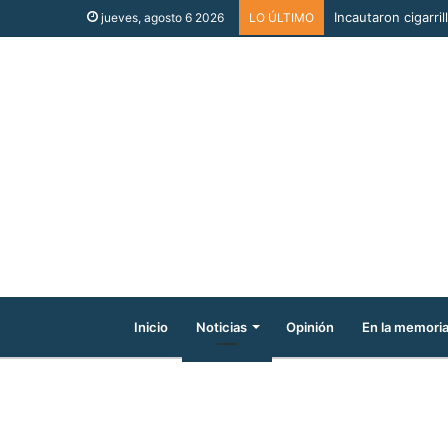
Incautaron cigarri
jueves, agosto 6 2026
LO ÚLTIMO
Inicio
Noticias
Opinión
En la memori