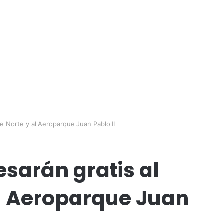
ue Norte y al Aeroparque Juan Pablo II
esarán gratis al
l Aeroparque Juan