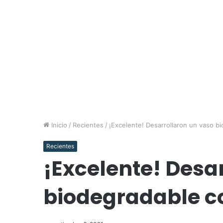
Inicio
/
Recientes
/
¡Excelente! Desarrollaron un vaso b
Recientes
¡Excelente! Desa
biodegradable co