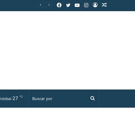
Facebook
Twitter
YouTube
Instagram
Acceso
Publicación
al
azar
℃
27
Buscar
istóbal
por