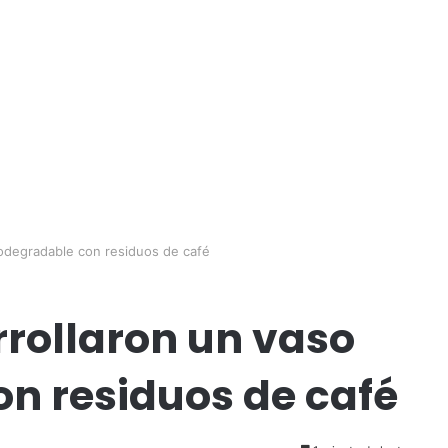
iodegradable con residuos de café
rrollaron un vaso
n residuos de café