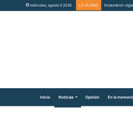
Incautaron cigar
miércoles, agosto 5 2026
LO ÚLTIMO
Inicio
Noticias
Opinión
En la memori