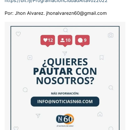
https://bit.ly/ProgramacionCiudadAltavoz2022
Por: Jhon Alvarez. jhonalvarezn60@gmail.com