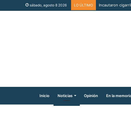
Incautaron cigarri
sábado, agosto 8 2026
LO ÚLTIMO
Inicio
Noticias
Opinión
En la memori