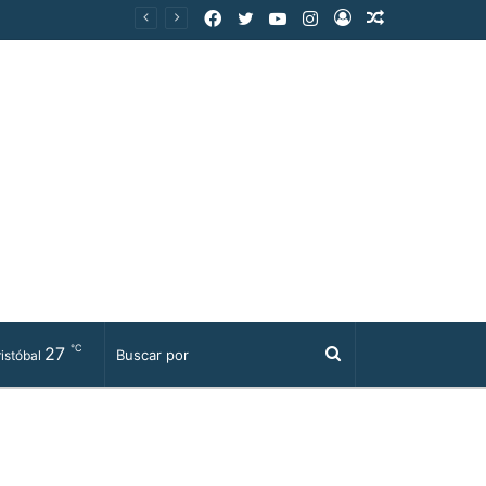
Facebook
Twitter
YouTube
Instagram
Acceso
Publicación
al
azar
℃
27
Buscar
istóbal
por