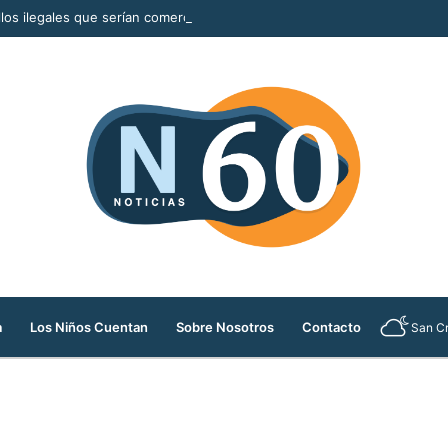
llos ilegales que serían comercializados durante la Feria de las Flores
a
Los Niños Cuentan
Sobre Nosotros
Contacto
San Cr