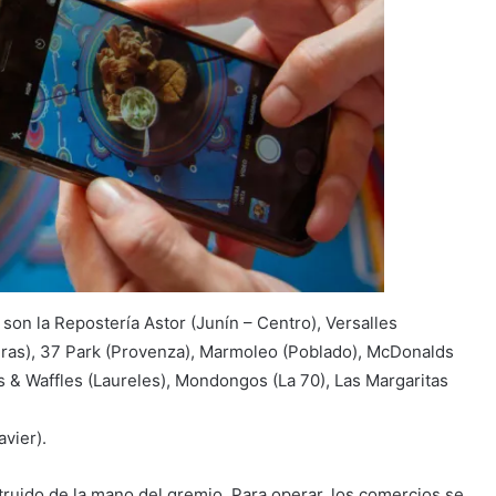
son la Repostería Astor (Junín – Centro), Versalles
leras), 37 Park (Provenza), Marmoleo (Poblado), McDonalds
s & Waffles (Laureles), Mondongos (La 70), Las Margaritas
vier).
truido de la mano del gremio. Para operar, los comercios se