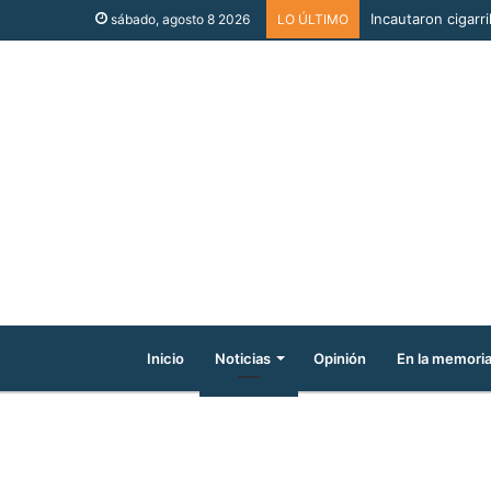
Incautaron cigarri
sábado, agosto 8 2026
LO ÚLTIMO
Inicio
Noticias
Opinión
En la memori