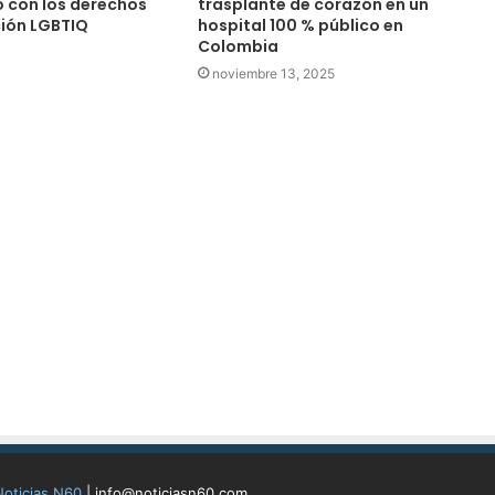
 con los derechos
trasplante de corazón en un
ción LGBTIQ
hospital 100 % público en
Colombia
noviembre 13, 2025
Noticias N60
| info@noticiasn60.com