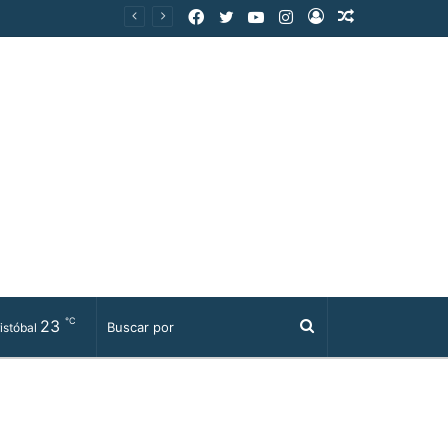
Facebook
Twitter
YouTube
Instagram
Acceso
Publicación
al
azar
℃
23
Buscar
istóbal
por