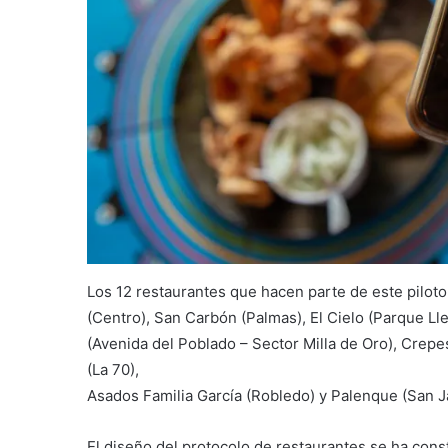
Los 12 restaurantes que hacen parte de este piloto 
(Centro), San Carbón (Palmas), El Cielo (Parque L
(Avenida del Poblado – Sector Milla de Oro), Crepe
(La 70),
Asados Familia García (Robledo) y Palenque (San Ja
El diseño del protocolo de restaurantes se ha cons