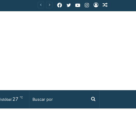
Facebook
Twitter
YouTube
Instagram
Acceso
Publicación
al
azar
℃
27
Buscar
istóbal
por