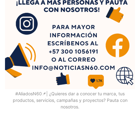
#AliadosN60📌| ¿Quieres dar a conocer tu marca, tus
productos, servicios, campañas y proyectos? Pauta con
nosotros.