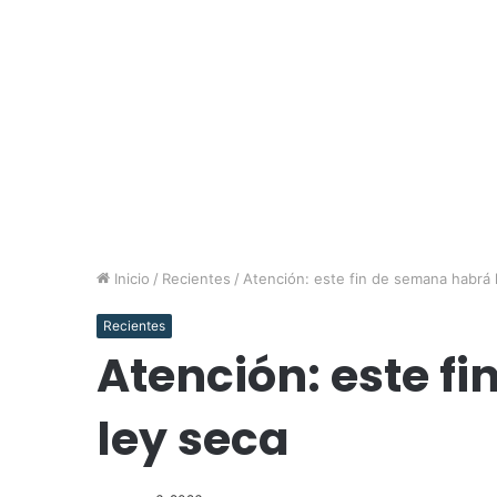
Inicio
/
Recientes
/
Atención: este fin de semana habrá
Recientes
Atención: este f
ley seca