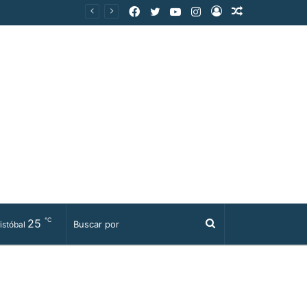
Facebook
Twitter
YouTube
Instagram
Acceso
Publicación
al
azar
℃
25
Buscar
istóbal
por