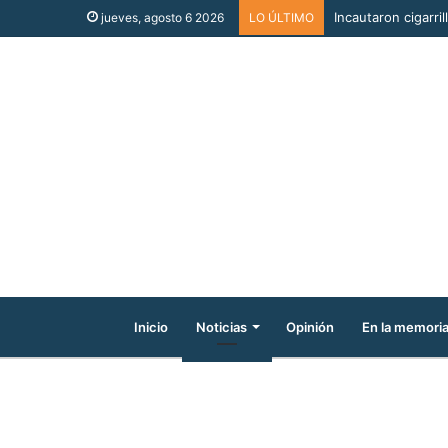
Incautaron cigarri
jueves, agosto 6 2026
LO ÚLTIMO
Inicio
Noticias
Opinión
En la memori