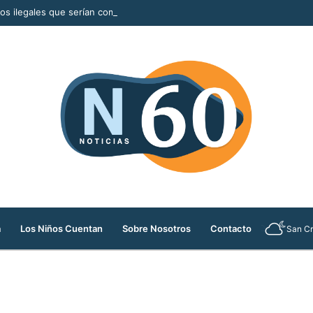
llos ilegales que serían comercializados durante la Feria de las Flores
a
Los Niños Cuentan
Sobre Nosotros
Contacto
San Cr