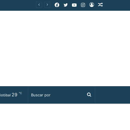
Facebook
Twitter
YouTube
Instagram
Acceso
Publicación
al
azar
℃
29
Buscar
istóbal
por