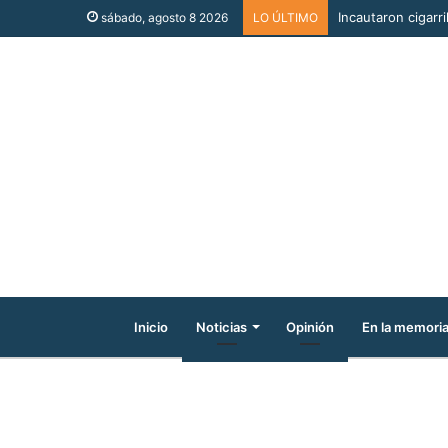
Incautaron cigarri
sábado, agosto 8 2026
LO ÚLTIMO
Inicio
Noticias
Opinión
En la memori