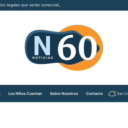
llos ilegales que serían comercializados durante la Feria de las Flores
a
Los Niños Cuentan
Sobre Nosotros
Contacto
San Cr