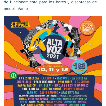
de-funcionamiento-para-los-bares-y-discotecas-de-
medellin/amp