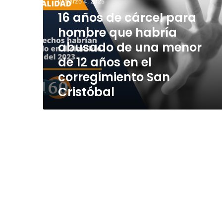
marzo 4, 2025
o
16 años de cárcel para
s
d
hombre que habría
e
abusado de una menor
c
de 12 años en el
á
r
corregimiento San
c
Cristóbal
e
l
p
a
r
a
h
o
m
b
r
e
q