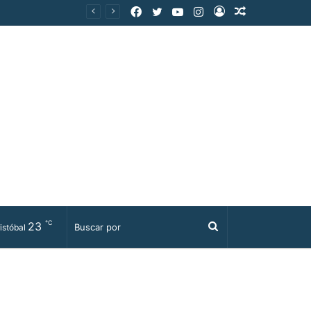
Facebook
Twitter
YouTube
Instagram
Acceso
Publicación
al
azar
℃
23
Buscar
istóbal
por