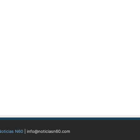
Noticias N60
| info@noticiasn60.com