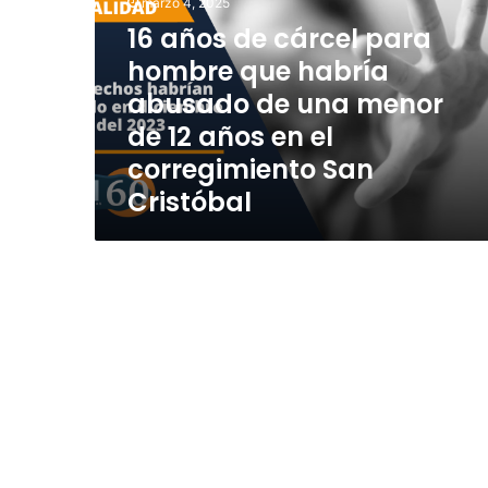
marzo 4, 2025
o
16 años de cárcel para
s
d
hombre que habría
e
abusado de una menor
c
de 12 años en el
á
r
corregimiento San
c
Cristóbal
e
l
p
a
r
a
h
o
m
b
r
e
q