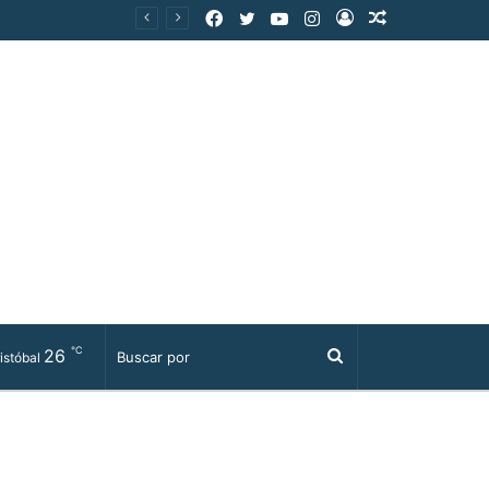
Facebook
Twitter
YouTube
Instagram
Acceso
Publicación
al
azar
℃
26
Buscar
istóbal
por