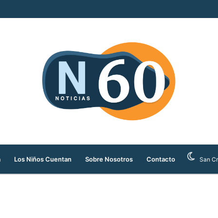
llos ilegales que serían comercializados durante la Feria de las Flores
a
Los Niños Cuentan
Sobre Nosotros
Contacto
San Cr