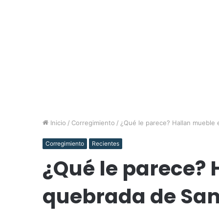
Inicio
/
Corregimiento
/
¿Qué le parece? Hallan mueble 
Corregimiento
Recientes
¿Qué le parece? 
quebrada de San