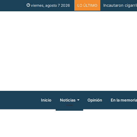
Incautaron cigarri
viernes, agosto 7 2026
LO ÚLTIMO
Inicio
Noticias
Opinión
En la memori