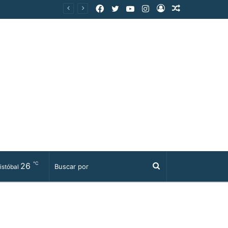
Facebook
Twitter
YouTube
Instagram
Acceso
Publicación
al
azar
℃
26
Buscar
istóbal
por