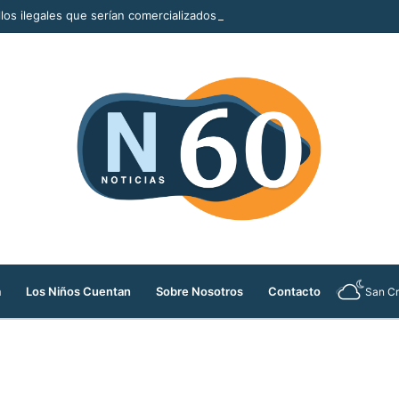
llos ilegales que serían comercializados durante la Feria de las Flores
a
Los Niños Cuentan
Sobre Nosotros
Contacto
San Cr