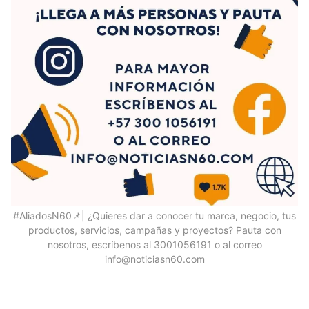
#AliadosN60📌| ¿Quieres dar a conocer tu marca, negocio, tus
productos, servicios, campañas y proyectos? Pauta con
nosotros, escríbenos al 3001056191 o al correo
info@noticiasn60.com