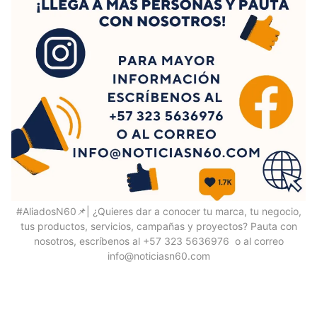
#AliadosN60📌| ¿Quieres dar a conocer tu marca, tu negocio,
tus productos, servicios, campañas y proyectos? Pauta con
nosotros, escríbenos al +57 323 5636976 o al correo
info@noticiasn60.com