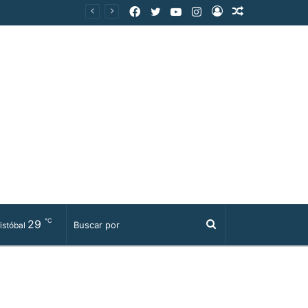
Facebook
Twitter
YouTube
Instagram
Acceso
Publicación
al
azar
℃
29
Buscar
istóbal
por