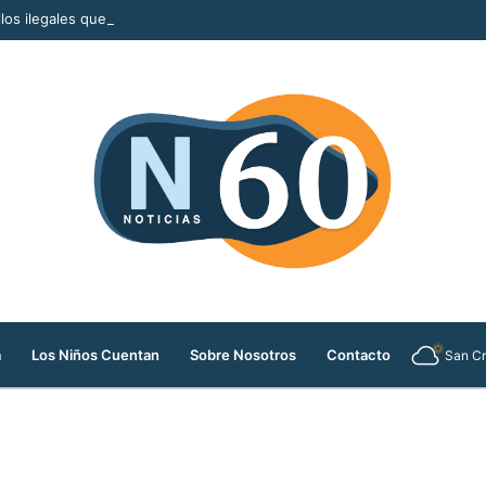
llos ilegales que serían comercializados durante la Feria de las Flores
a
Los Niños Cuentan
Sobre Nosotros
Contacto
San Cr