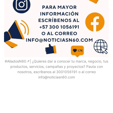
#AliadosN60📌| ¿Quieres dar a conocer tu marca, negocio, tus
productos, servicios, campañas y proyectos? Pauta con
nosotros, escríbenos al 3001056191 o al correo
info@noticiasn60.com