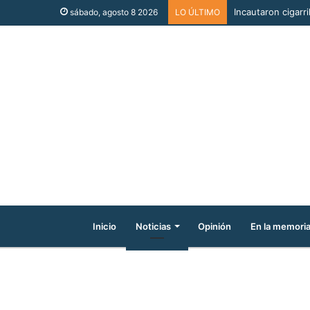
Incautaron cigarri
sábado, agosto 8 2026
LO ÚLTIMO
Inicio
Noticias
Opinión
En la memori