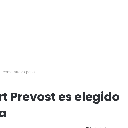
ido como nuevo papa
t Prevost es elegido
a