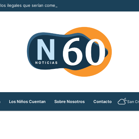
llos ilegales que serían comercializados durante la Feria de las Flores
a
Los Niños Cuentan
Sobre Nosotros
Contacto
San Cr