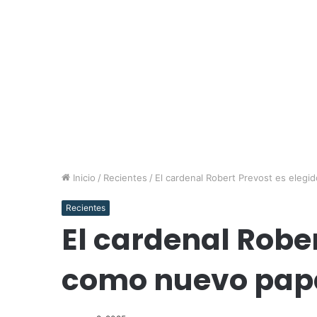
Inicio
/
Recientes
/
El cardenal Robert Prevost es eleg
Recientes
El cardenal Rober
como nuevo pap