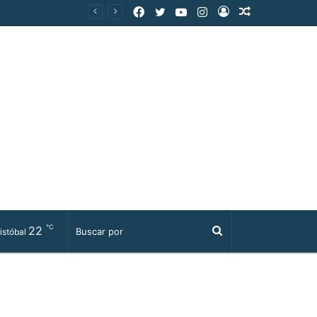
Facebook
Twitter
YouTube
Instagram
Acceso
Publicación
al
azar
℃
22
Buscar
istóbal
por