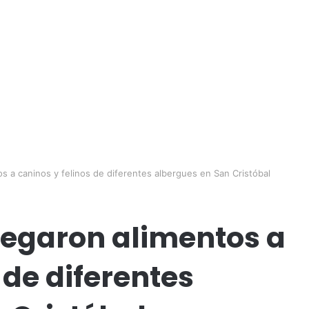
s a caninos y felinos de diferentes albergues en San Cristóbal
regaron alimentos a
 de diferentes