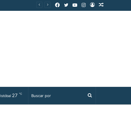
Facebook
Twitter
YouTube
Instagram
Acceso
Publicación
al
azar
℃
27
Buscar
istóbal
por