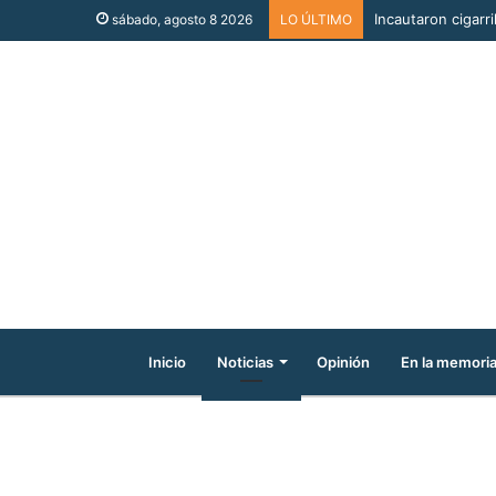
Incautaron cigarri
sábado, agosto 8 2026
LO ÚLTIMO
Inicio
Noticias
Opinión
En la memori