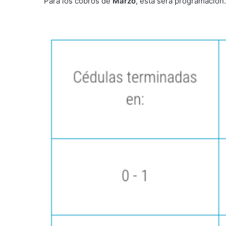
Para los cobros de
Marzo
, esta sera programación.