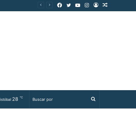
Facebook
Twitter
YouTube
Instagram
Acceso
Publicación
al
azar
℃
28
Buscar
istóbal
por