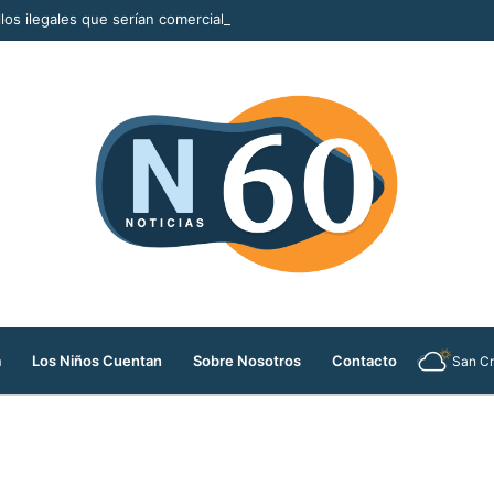
llos ilegales que serían comercializados durante la Feria de las Flores
a
Los Niños Cuentan
Sobre Nosotros
Contacto
San Cr