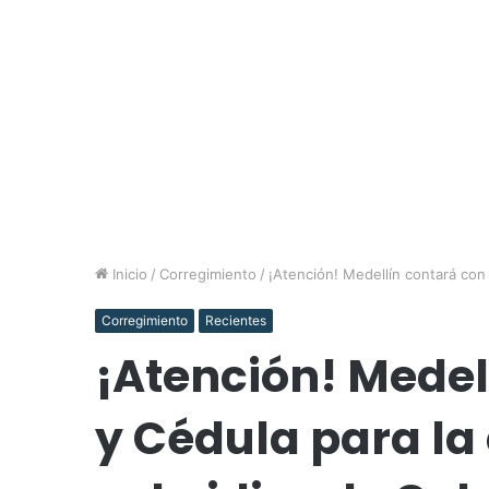
Inicio
/
Corregimiento
/
¡Atención! Medellín contará con
Corregimiento
Recientes
¡Atención! Medel
y Cédula para la