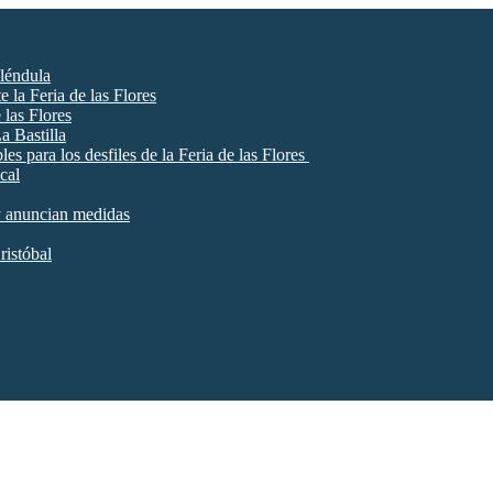
aléndula
e la Feria de las Flores
 las Flores
a Bastilla
es para los desfiles de la Feria de las Flores
cal
 y anuncian medidas
ristóbal