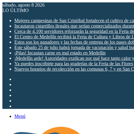
sábado, agosto 8 2026
LO ÚLTIMO
Mujeres campesinas de San Cristóbal fortalecen el cultivo de c
Incautaron cigarrillos ilegales que serían comercializados durant
Cerca de 4.100 servidores reforzarán la seguridad en la Feria de
El Centro de Medellín recibirá la Feria de Cultura y Libros de L
Estos son los ganadores y las fechas de entrega de los pases dobl
Este sábado 25 de julio habrá jornada de vacunación y salud bu
¡Pilas! Incautan carne en mal estado en Medellín
¡Medellín arde! Autoridades explican por qué hace tanto calor
Ya puedes inscribirte para las graderías de la Feria de las Flores
Nuevos horarios de recolección en las comunas 6, 7 y en San C
Publicación
al
Acceso
azar
Instagram
YouTube
Twitter
Facebook
Menú