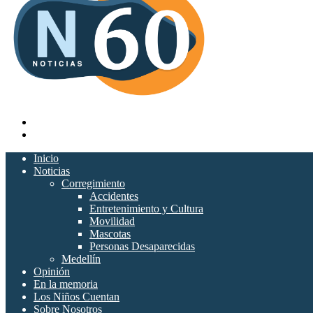
Buscar
por
Switch
skin
Inicio
Noticias
Corregimiento
Accidentes
Entretenimiento y Cultura
Movilidad
Mascotas
Personas Desaparecidas
Medellín
Opinión
En la memoria
Los Niños Cuentan
Sobre Nosotros