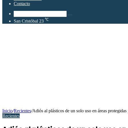
Contacto
Buscar
℃
San Cristóbal
23
por
Inicio
/
Recientes
/
Adiós al plásticos de un solo uso en áreas protegidas
Recientes