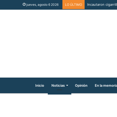
Incautaron cigarri
jueves, agosto 6 2026
LO ÚLTIMO
Inicio
Noticias
Opinión
En la memori