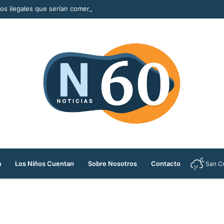
llos ilegales que serían comercializados durante la Feria de las Flores
a
Los Niños Cuentan
Sobre Nosotros
Contacto
San Cr