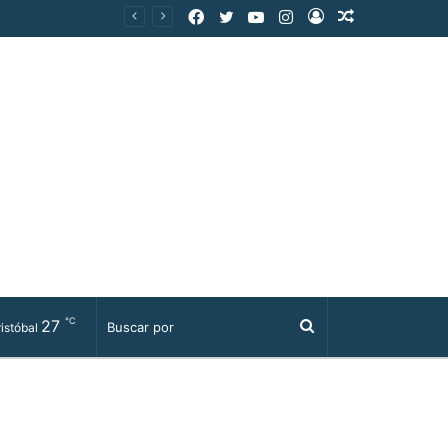
Facebook
Twitter
YouTube
Instagram
Acceso
Publicación
al
azar
℃
27
Buscar
istóbal
por