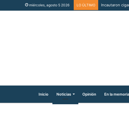
Incautaron cigar
miércoles, agosto 5 2026
LO ÚLTIMO
Inicio
Noticias
Opinión
En la memori