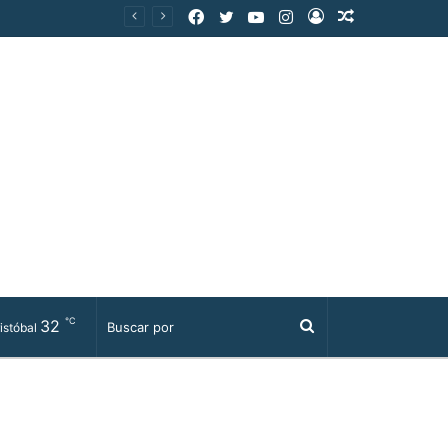
Facebook
Twitter
YouTube
Instagram
Acceso
Publicación
al
azar
℃
32
Buscar
istóbal
por