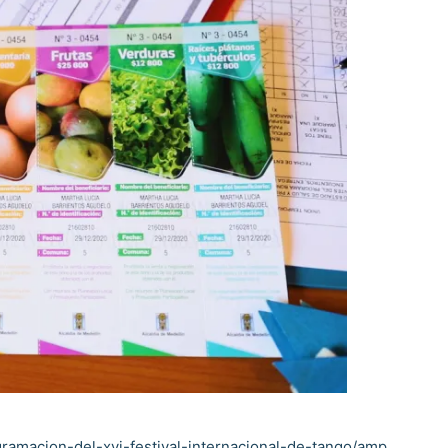
gramacion-del-xvi-festival-internacional-de-tango/amp