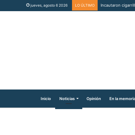
Incautaron cigarri
jueves, agosto 6 2026
LO ÚLTIMO
Inicio
Noticias
Opinión
En la memori