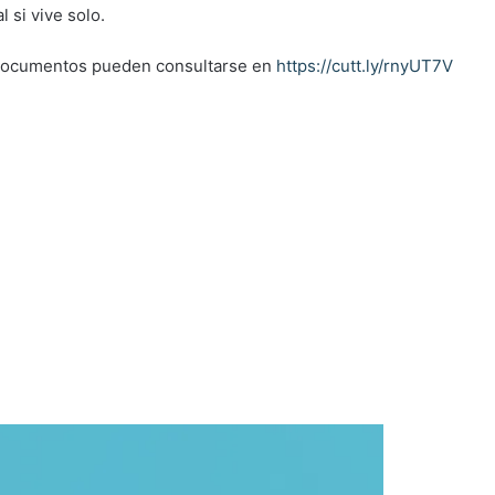
 si vive solo.
s documentos pueden consultarse en
https://cutt.ly/rnyUT7V