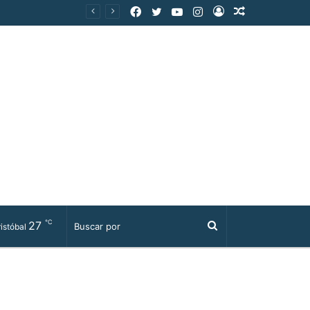
Facebook
Twitter
YouTube
Instagram
Acceso
Publicación
al
azar
℃
27
Buscar
istóbal
por