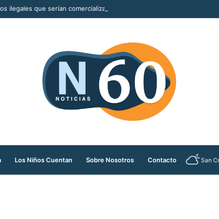
llos ilegales que serían comercializados durante la Feria de las Flores
a
Los Niños Cuentan
Sobre Nosotros
Contacto
San Cr