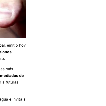
bal, emitió hoy
siones
zo.
 mes más
 mediados de
r a futuras
gua e invita a