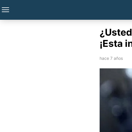
¿Usted 
¡Esta i
hace 7 años