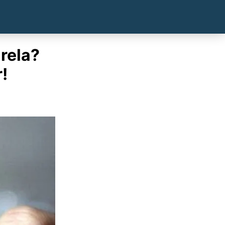
arela?
!