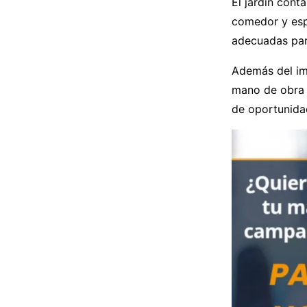
El jardín cont
comedor y espa
adecuadas para
Además del im
mano de obra 
de oportunidad