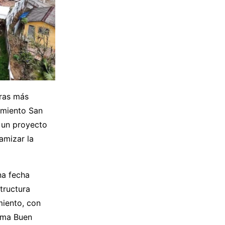
bras más
imiento San
 un proyecto
namizar la
na fecha
tructura
miento, con
rama Buen