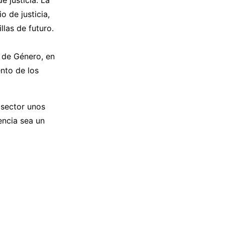
 de justicia,
las de futuro.
y de Género, en
ento de los
 sector unos
encia sea un