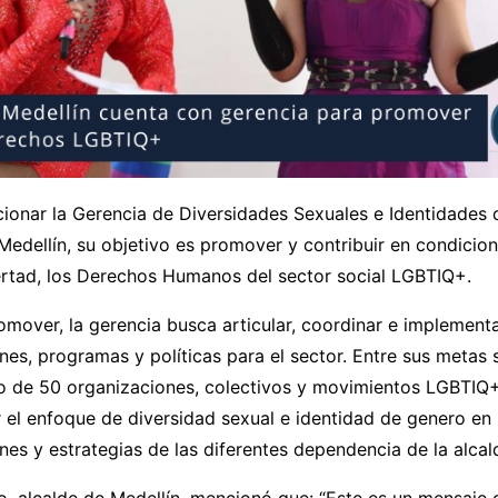
ionar la Gerencia de Diversidades Sexuales e Identidades
 Medellín, su objetivo es promover y contribuir en condicio
ertad, los Derechos Humanos del sector social LGBTIQ+.
over, la gerencia busca articular, coordinar e implementa
nes, programas y políticas para el sector. Entre sus metas 
o de 50 organizaciones, colectivos y movimientos LGBTIQ+,
r el enfoque de diversidad sexual e identidad de genero en 
nes y estrategias de las diferentes dependencia de la alcald
o, alcalde de Medellín, mencionó que: “Este es un mensaje d