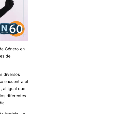
 de Género en
nes de
r diversos
se encuentra el
 al igual que
los diferentes
ía.
e justicia. La